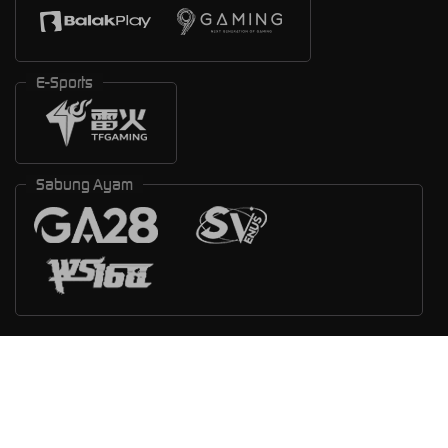
E-Sports
Sabung Ayam