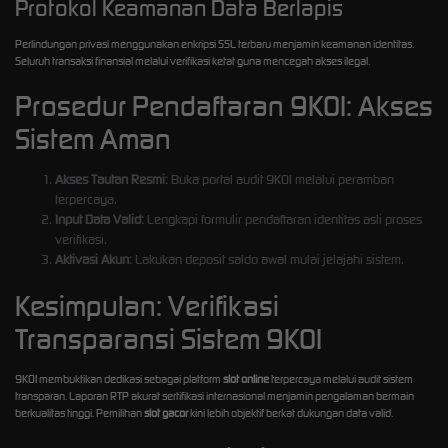
Protokol Keamanan Data Berlapis
Perlindungan privasi menggunakan enkripsi SSL terbaru menjamin keamanan identitas.
Seluruh transaksi finansial melalui verifikasi ketat guna mencegah akses ilegal.
Prosedur Pendaftaran 9KOI: Akses
Sistem Aman
Akses Tautan Resmi:
Buka portal audit 9KOI melalui peramban
terpercaya.
Input Data Valid:
Lengkapi formulir pendaftaran identitas asli proses
verifikasi.
Aktivasi Akun:
Lakukan deposit saldo awal mulai jelajahi sistem.
Kesimpulan: Verifikasi
Transparansi Sistem 9KOI
9KOI membuktikan dedikasi sebagai platform
slot online
terpercaya melalui audit sistem
transparan. Laporan RTP akurat sertifikasi internasional menjamin pengalaman bermain
berkualitas tinggi. Pemilihan
slot gacor
kini lebih objektif berkat dukungan data valid.