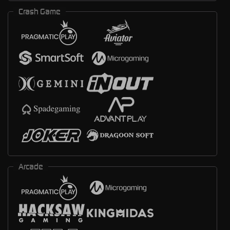
Crash Game
Arcade