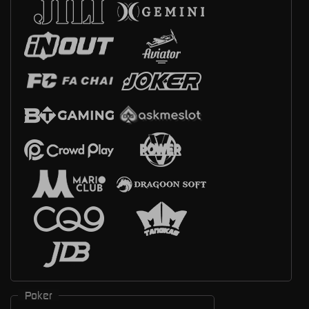
Poker