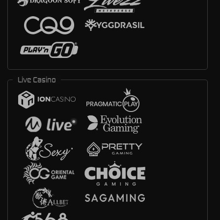
Live Casino