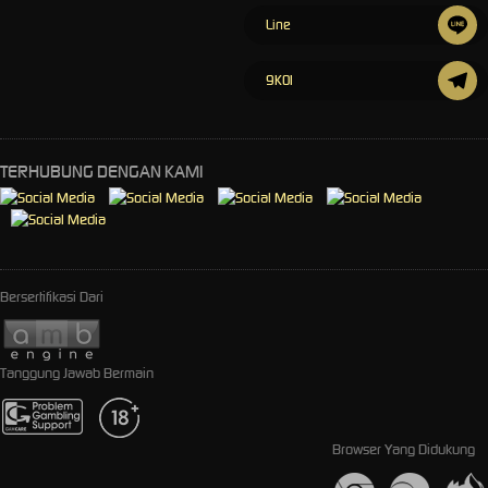
Line
9KOI
TERHUBUNG DENGAN KAMI
Bersertifikasi Dari
Tanggung Jawab Bermain
Browser Yang Didukung