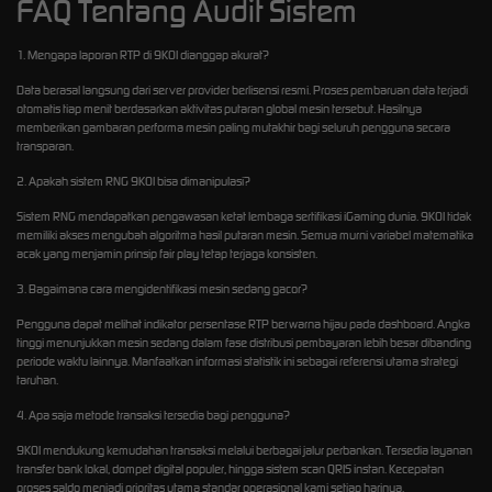
FAQ Tentang Audit Sistem
1. Mengapa laporan RTP di 9KOI dianggap akurat?
Data berasal langsung dari server provider berlisensi resmi. Proses pembaruan data terjadi
otomatis tiap menit berdasarkan aktivitas putaran global mesin tersebut. Hasilnya
memberikan gambaran performa mesin paling mutakhir bagi seluruh pengguna secara
transparan.
2. Apakah sistem RNG 9KOI bisa dimanipulasi?
Sistem RNG mendapatkan pengawasan ketat lembaga sertifikasi iGaming dunia. 9KOI tidak
memiliki akses mengubah algoritma hasil putaran mesin. Semua murni variabel matematika
acak yang menjamin prinsip fair play tetap terjaga konsisten.
3. Bagaimana cara mengidentifikasi mesin sedang gacor?
Pengguna dapat melihat indikator persentase RTP berwarna hijau pada dashboard. Angka
tinggi menunjukkan mesin sedang dalam fase distribusi pembayaran lebih besar dibanding
periode waktu lainnya. Manfaatkan informasi statistik ini sebagai referensi utama strategi
taruhan.
4. Apa saja metode transaksi tersedia bagi pengguna?
9KOI mendukung kemudahan transaksi melalui berbagai jalur perbankan. Tersedia layanan
transfer bank lokal, dompet digital populer, hingga sistem scan QRIS instan. Kecepatan
proses saldo menjadi prioritas utama standar operasional kami setiap harinya.